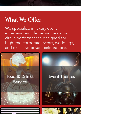
What We Offer
We specialize in luxury event
entertainment, delivering bespoke
circus performances designed for
high-end corporate events, weddings,
and exclusive private celebrations.
Food & Drinks
Event Themes
Service