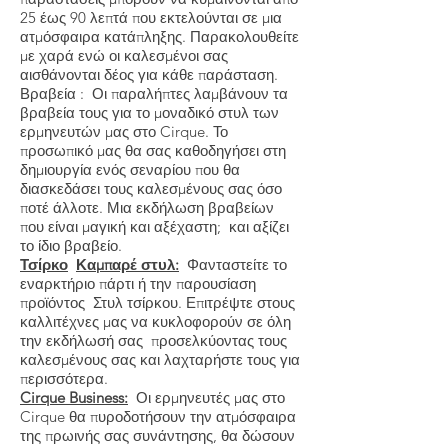
25 έως 90 λεπτά που εκτελούνται σε μια
ατμόσφαιρα κατάπληξης. Παρακολουθείτε
με χαρά ενώ οι καλεσμένοι σας
αισθάνονται δέος για κάθε παράσταση.
Βραβεία
: Οι παραλήπτες λαμβάνουν τα
βραβεία τους για το μοναδικό στυλ των
ερμηνευτών μας στο Cirque. Το
προσωπικό μας θα σας καθοδηγήσει στη
δημιουργία ενός σεναρίου που θα
διασκεδάσει τους καλεσμένους σας όσο
ποτέ άλλοτε. Μια εκδήλωση βραβείων
που είναι μαγική και αξέχαστη; και αξίζει
το ίδιο βραβείο.
Τσίρκο
Καμπαρέ στυλ:
Φανταστείτε το
εναρκτήριο πάρτι ή την παρουσίαση
προϊόντος Στυλ τσίρκου. Επιτρέψτε στους
καλλιτέχνες μας να κυκλοφορούν σε όλη
την εκδήλωσή σας προσελκύοντας τους
καλεσμένους σας και λαχταρήστε τους για
περισσότερα.
Cirque Business:
Οι ερμηνευτές μας στο
Cirque θα πυροδοτήσουν την ατμόσφαιρα
της πρωινής σας συνάντησης, θα δώσουν