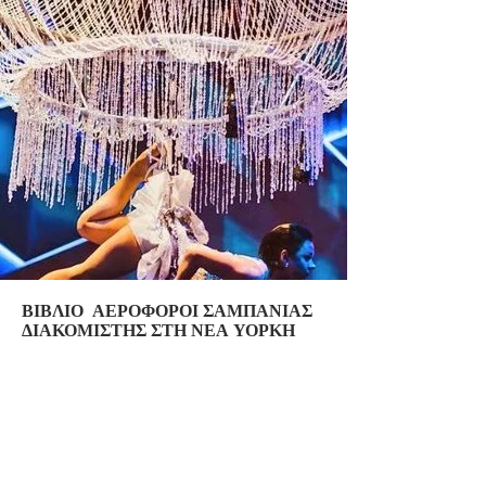
ΒΙΒΛΙΟ ΑΕΡΟΦΟΡΟΙ ΣΑΜΠΑΝΙΑΣ
ΔΙΑΚΟΜΙΣΤΗΣ ΣΤΗ ΝΕΑ ΥΟΡΚΗ
Δώστε ένα εντελώς νέο νόημα στη
φράση "Let's The Drinks
Flow"Αναζητώντας έναν μοναδικό και
εντυπωσιακό τρόπο για να σερβίρετε τη
σαμπάνια σας και κάντε την εκδήλωσή
σας στη Νέα Υόρκη στο υψηλότερο
επίπεδο. Κάντε κράτηση Champagne