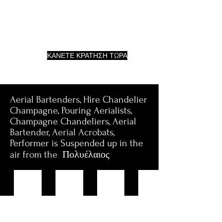
έχουν πράγματα που τοποθετούν οι
άνθρωποι γύρω τους, αν και φαίνεται
αρκετά μεγάλο, μπορεί να φιλοξενήσει
έναν αριθμό χώρων με ασφάλεια.
ΚΑΝΕΤΕ ΚΡΑΤΗΣΗ ΤΩΡΑ
Aerial Bartenders, Hire Chandelier
Champagne, Pouring Aerialists,
Champagne Chandeliers, Aerial
Bartender, Aerial Acrobats,
Performer is Suspended up in the
air from the Πολυέλαιος
Aerial Champagne Server
champagne aerialists
Aerial Champagne Aerialist
aerialist on lollipop lyra
Medium
AERIAL
Grande
Aerial Bartenders
Chandelier
PERFORMERS
Chandelier
are
Aerial
AND
Aerial
a
Champagne
BARTENDERS
Champagne
unique