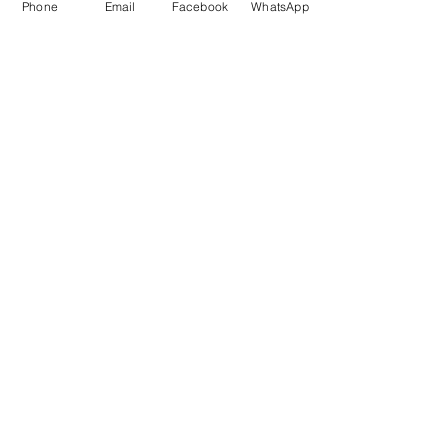
Phone
Email
Facebook
WhatsApp
Ponerse en contacto
Nueva York, Miami, Las Vegas, Los Ángeles
info@aerialartistry.com
/
tel.
917-755-7744