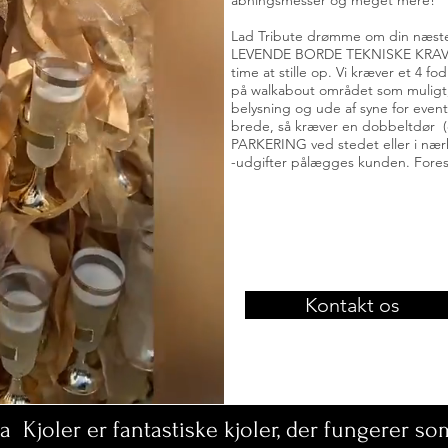
åbningsmesser og meget mere!
Lad Tribute drømme om din næst
LEVENDE BORDE TEKNISKE KRAV: 
time at stille op. Vi kræver et 4 fo
på walkabout området som muligt
belysning og ude af syne for even
brede, så kræver en dobbeltdør (ov
PARKERING ved stedet eller i nærh
-udgifter pålægges kunden. Forest
Kontakt os
joler er fantastiske kjoler, der fungerer so