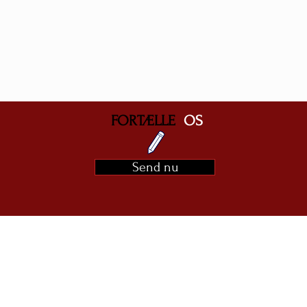
FORTÆLLE
OS
Send nu
RDALE