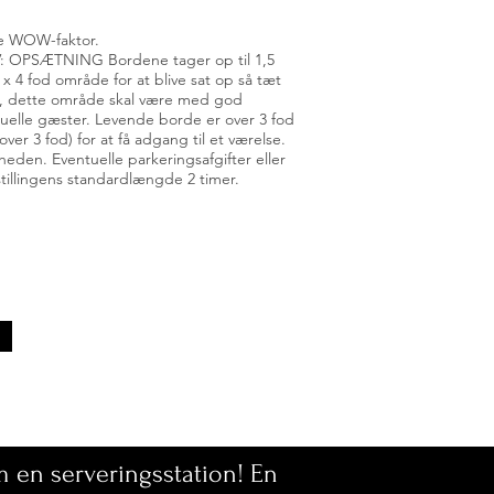
e WOW-faktor.
OPSÆTNING Bordene tager op til 1,5
d x 4 fod område for at blive sat op så tæt
, dette område skal være med god
tuelle gæster. Levende borde er over 3 fod
er 3 fod) for at få adgang til et værelse.
eden. Eventuelle parkeringsafgifter eller
illingens standardlængde 2 timer.
m en serveringsstation! En