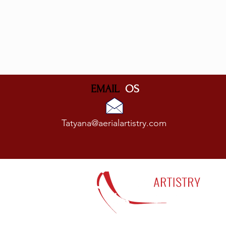
EMAIL
OS
Tatyana@aerialartistry.com
MIA