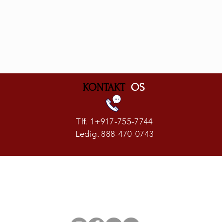
KONTAKT
OS
Tlf. 1+917-755-7744
Ledig. 888-470-0743
MI • NEW YORK CITY • LAS VEGAS • PALM BEACH • FORT LAUDE