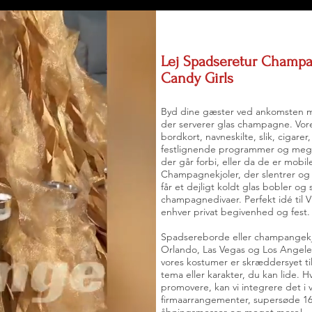
Lej Spadseretur Champan
Candy Girls
Byd dine gæster ved ankomsten m
der serverer glas champagne. Vor
bordkort, navneskilte, slik, cigarer
festlignende programmer og meget
der går forbi, eller da de er mobi
Champagnekjoler, der slentrer og r
får et dejligt koldt glas bobler og
champagnedivaer. Perfekt idé til VIP
enhver privat begivenhed og fest.
Spadsereborde eller champangekjo
Orlando, Las Vegas og Los Angeles
vores kostumer er skræddersyet ti
tema eller karakter, du kan lide. H
promovere, kan vi integrere det i 
firmaarrangementer, supersøde 16'e