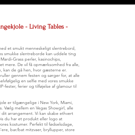
gekjole - Living Tables -
ed et smukt menneskeligt slentrebord,
es smukke slentreborde kan uddele ting
, Mardi-Grass perler, kasinochips,
 mere. De vil få opmærksomhed fra alle,
le, kan de gå hen, hvor gæsterne er.
uller gennem festen og sørger for, at alle
 selvfølgelig en selfie med vores smukke
-fester, ferier og tilføjelse af glamour til
le er tilgængelige i New York, Miami,
. Vælg mellem en Vegas Showgirl, alle
l dit arrangement. Vi kan skabe ethvert
vis du har et produkt eller logo at
vores kostumer. Perfekt til fødselsdage,
re, bar/bat mitzvaer, bryllupper, store