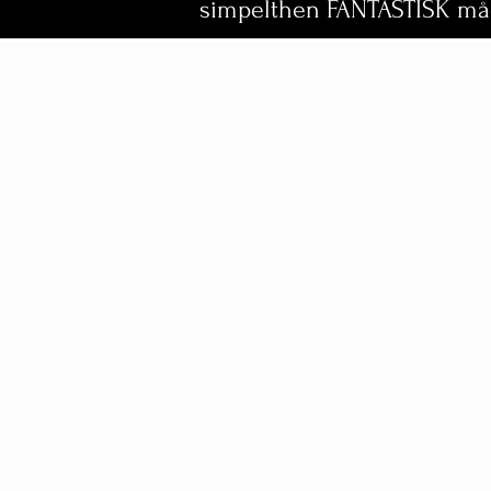
simpelthen FANTASTISK måd