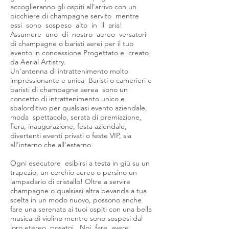
accoglieranno gli ospiti all'arrivo con un
bicchiere di champagne servito mentre
essi sono sospeso alto in il aria!
Assumere uno di nostro aereo versatori
di champagne o baristi aerei per il tuo
evento in concessione Progettato e creato
da Aerial Artistry.
Un'antenna di intrattenimento molto
impressionante e unica Baristi o camerieri e
baristi di champagne aerea sono un
concetto di intrattenimento unico e
sbalorditivo per qualsiasi evento aziendale,
moda spettacolo, serata di premiazione,
fiera, inaugurazione, festa aziendale,
divertenti eventi privati o feste VIP, sia
all'interno che all'esterno.
Ogni esecutore esibirsi a testa in giù su un
trapezio, un cerchio aereo o persino un
lampadario di cristallo! Oltre a servire
champagne o qualsiasi altra bevanda a tua
scelta in un modo nuovo, possono anche
fare una serenata ai tuoi ospiti con una bella
musica di violino mentre sono sospesi dal
loro etereo posatoi. Noi fare avere