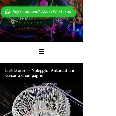
Any questions? Ask in Whatsapp
Baristi aerei - Noleggio Antenati che
versano champagne