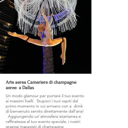
Arte aerea Cameriere di champagne
aeree a Dallas
Un modo glamour per portare il tuo evento
ai massimi livelli. Stupisci i tuoi ospiti dal
primo momento in cui arrivano con a drink
di benvenuto servito direttamente dall'aria!
Aggiungendo un'atmosfera istantanea e
raffinatezza al tuo evento speciale, i nostri
graziosi trapezisti di champagne