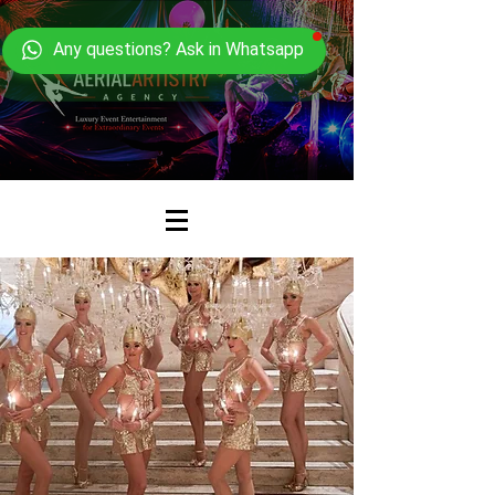
Any questions? Ask in Whatsapp